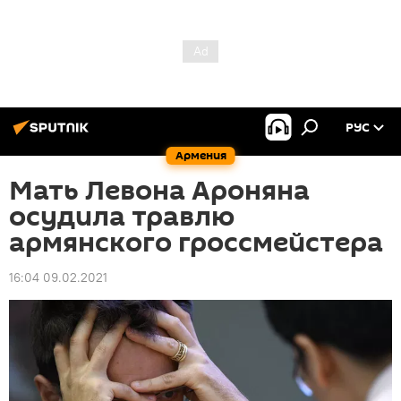
РУС
Армения
Мать Левона Ароняна
осудила травлю
армянского гроссмейстера
16:04 09.02.2021