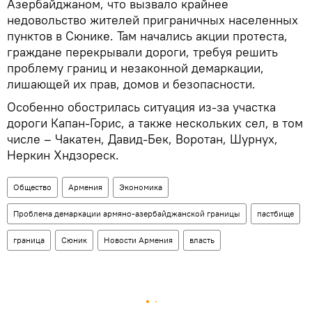
Азербайджаном, что вызвало крайнее
недовольство жителей приграничных населенных
пунктов в Сюнике. Там начались акции протеста,
граждане перекрывали дороги, требуя решить
проблему границ и незаконной демаркации,
лишающей их прав, домов и безопасности.
Особенно обострилась ситуация из-за участка
дороги Капан-Горис, а также нескольких сел, в том
числе – Чакатен, Давид-Бек, Воротан, Шурнух,
Неркин Хндзореск.
Общество
Армения
Экономика
Проблема демаркации армяно-азербайджанской границы
пастбище
граница
Сюник
Новости Армения
власть