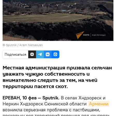
© Sputnik / Aram Nersesyan
Подписаться
Местная администрация призвала сельчан
уважать чужую собственносить и
внимательно следить за тем, на чьей
территории пасется скот.
ЕРЕВАН, 10 фев — Sputnik.
В селах Хндзореск и
Неркин Хндзореск Сюникской области
Армении
возникла серьезная проблема с пастбищами,
поскольку ряд территорий перешел под контроль