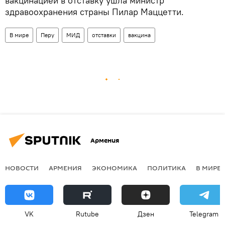
вакцинацией в отставку ушла министр
здравоохранения страны Пилар Маццетти.
В мире
Перу
МИД
отставки
вакцина
Армения
НОВОСТИ
АРМЕНИЯ
ЭКОНОМИКА
ПОЛИТИКА
В МИРЕ
VK
Rutube
Дзен
Telegram