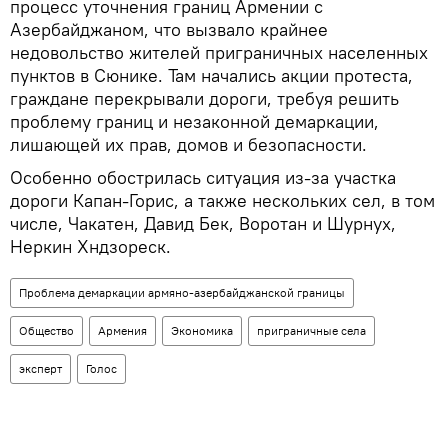
процесс уточнения границ Армении с
Азербайджаном, что вызвало крайнее
недовольство жителей приграничных населенных
пунктов в Сюнике. Там начались акции протеста,
граждане перекрывали дороги, требуя решить
проблему границ и незаконной демаркации,
лишающей их прав, домов и безопасности.
Особенно обострилась ситуация из-за участка
дороги Капан-Горис, а также нескольких сел, в том
числе, Чакатен, Давид Бек, Воротан и Шурнух,
Неркин Хндзореск.
Проблема демаркации армяно-азербайджанской границы
Общество
Армения
Экономика
приграничные села
эксперт
Голос