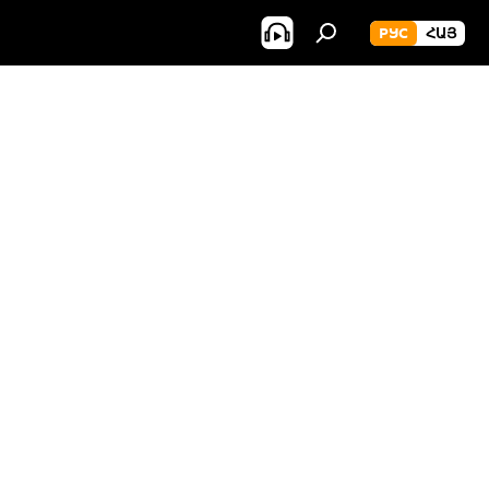
РУС
ՀԱՅ