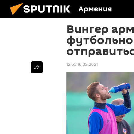
Армения
Вингер ар
футбольно
отправитьс
12:55 16.02.2021