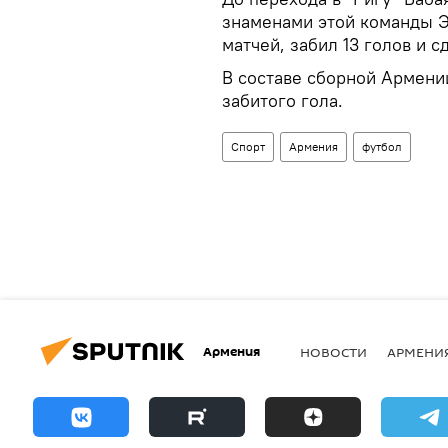
знаменами этой команды Э
матчей, забил 13 голов и с
В составе сборной Армении
забитого гола.
Спорт
Армения
футбол
Армения
НОВОСТИ
АРМЕНИ