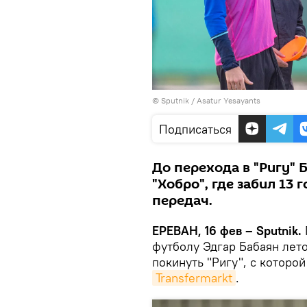
© Sputnik / Asatur Yesayants
Подписаться
До перехода в "Ригу" 
"Хобро", где забил 13 
передач.
ЕРЕВАН, 16 фев – Sputnik.
футболу Эдгар Бабаян лет
покинуть "Ригу", с которо
Transfermarkt
.