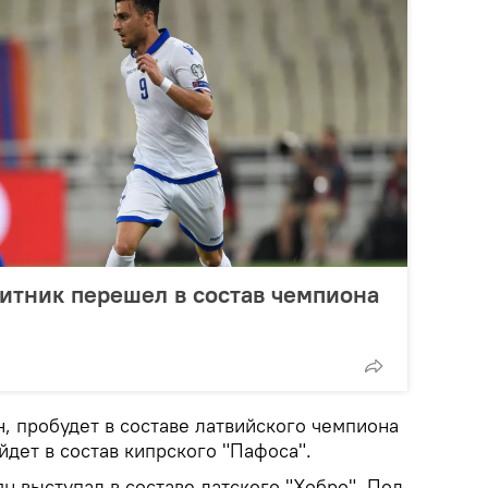
итник перешел в состав чемпиона
, пробудет в составе латвийского чемпиона
йдет в состав кипрского "Пафоса".
ян выступал в составе датского "Хобро". Под