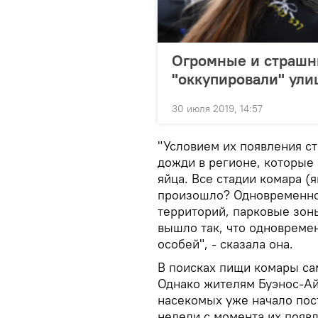
Огромные и страшн
"оккупировали" ули
30 июля 2019, 14:57
"Условием их появления ст
дожди в регионе, которые 
яйца. Все стадии комара (я
произошло? Одновременно
территорий, парковые зоны
вышло так, что одновреме
особей", - сказала она.
В поисках пищи комары са
Однако жителям Буэнос-Айр
насекомых уже начало пос
недели с момента их появл