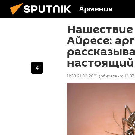
Армения
Нашествие 
Айресе: ар
рассказыв
настоящий
11:39 21.02.2021
(обновлено:
12:37