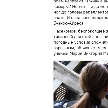
роем налетают. Я живу в вы
комары? Но нет – и до мен
ног до головы репелленто
спать. И окна совсем закр
Буэнос-Айреса.
Насекомое, беспокоящее ж
типичный для этой зоны вид
погодные условия сложилис
взрывным, объясняет член
ученый Мария Виктория М