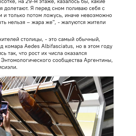
сотке, на 29-м этаже, казалось бы, какие
я долетают. Я перед сном поливаю себя с
м и только потом ложусь, иначе невозможно
ыть нельзя – жара же", - жалуются жители
ителей столицы, - это самый обычный,
 комара Aedes Albifasciatus, но в этом году
ь так, что рост их числа оказался
 Энтомологического сообщества Аргентины,
исиэли.