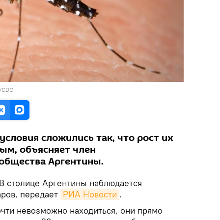
y/CDC
условия сложились так, что рост их
ным, объясняет член
общества Аргентины.
В столице Аргентины наблюдается
аров, передает
РИА Новости
.
очти невозможно находиться, они прямо