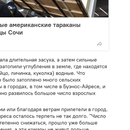
ые американские тараканы
цы Сочи
ала длительная засуха, а затем сильные
затопили углубления в земле, где находятся
йцо, личинка, куколка) водные. Что
 было затоплено много сельских
 в городах, в том числе в Буэнос-Айресе, и
нно развилось большое число взрослых
ми или благодаря ветрам прилетели в город.
еса осталось терпеть не так долго. "Число
тепенно снижаться, прошло уже больше
ения, а эти комары не живут дольше