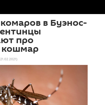
комаров в Буэнос-
гентинцы
ают про
 кошмар
 21.02.2021
)