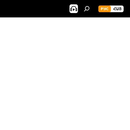
РУС
ՀԱՅ