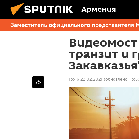
Армения
Заместитель официального представителя 
Видеомост 
транзит и 
Закавказья
15:46 22.02.2021
(обновлено:
15:3