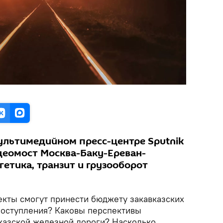
мультимедийном пресс-центре Sputnik
деомост Москва-Баку-Ереван-
гетика, транзит и грузооборот
екты смогут принести бюджету закавказских
поступления? Каковы перспективы
казской железной дороги? Насколько