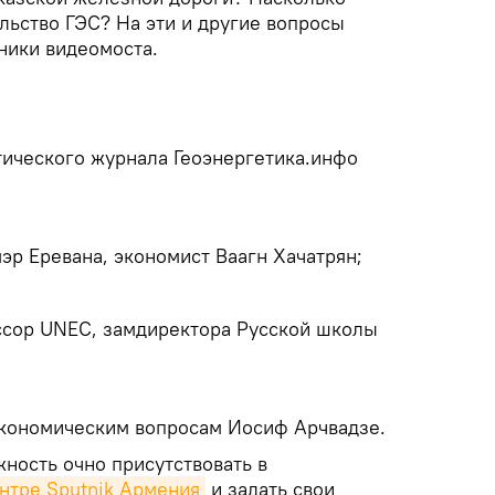
льство ГЭС? На эти и другие вопросы
ники видеомоста.
тического журнала Геоэнергетика.инфо
мэр Еревана, экономист Ваагн Хачатрян;
сор UNEC, замдиректора Русской школы
экономическим вопросам Иосиф Арчвадзе.
ность очно присутствовать в
нтре Sputnik Армения
и задать свои