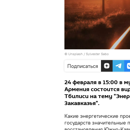
©
Unsplash
/
Sylvester Sabo
Подписаться
24 февраля в 15:00 в 
Армения состоится ви
Тбилиси на тему "Энер
Закавказья".
Какие энергетические про
государств значительные 
восстановления Южно-Кав