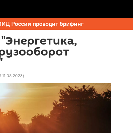
МИД России проводит брифинг
"Энергетика,
грузооборот
"
9 11.08.2023
)