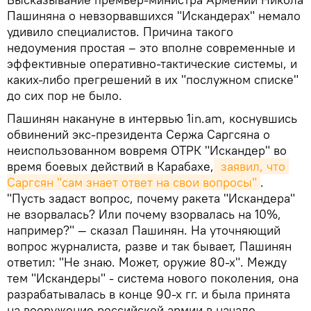
Пашиняна о невзорвавшихся "Искандерах" немало
удивило специалистов. Причина такого
недоумения простая – это вполне современные и
эффективные оперативно-тактические системы, и
каких-либо прегрешений в их "послужном списке"
до сих пор не было.
Пашинян накануне в интервью 1in.am, коснувшись
обвинений экс-президента Сержа Саргсяна о
неиспользованном вовремя ОТРК "Искандер" во
время боевых действий в Карабахе,
 заявил, что 
Саргсян "сам знает ответ на свои вопросы"
.
"Пусть задаст вопрос, почему ракета "Искандера"
не взорвалась? Или почему взорвалась на 10%,
например?" — сказал Пашинян. На уточняющий
вопрос журналиста, разве и так бывает, Пашинян
ответил: "Не знаю. Может, оружие 80-х". Между
тем "Искандеры" - система нового поколения, она
разрабатывалась в конце 90-х гг. и была принята
на вооружение российской армии в начале