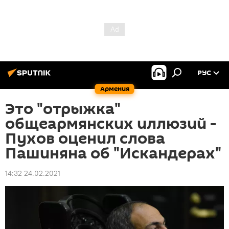
РУС
Армения
Это "отрыжка"
общеармянских иллюзий -
Пухов оценил слова
Пашиняна об "Искандерах"
14:32 24.02.2021