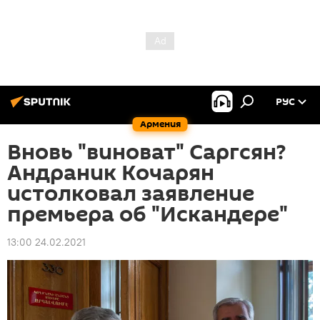
РУС
Армения
Вновь "виноват" Саргсян?
Андраник Кочарян
истолковал заявление
премьера об "Искандере"
13:00 24.02.2021