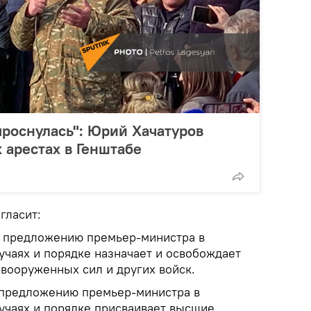
проснулась": Юрий Хачатуров
 арестах в Генштабе
гласит:
о предложению премьер-министра в
учаях и порядке назначает и освобождает
вооруженных сил и других войск.
 предложению премьер-министра в
учаях и порядке присваивает высшие