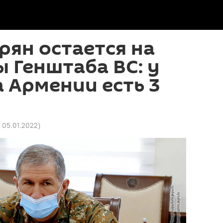
рян остается на
ы Генштаба ВС: у
 Армении есть 3
7 05.01.2022
)