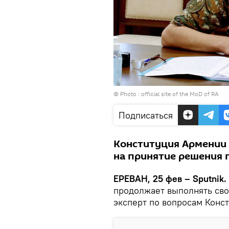
© Photo :
official site of the MoD of RA
Подписаться
Конституция Армении 
на принятие решения 
ЕРЕВАН, 25 фев – Sputnik.
продолжает выполнять сво
эксперт по вопросам Конс