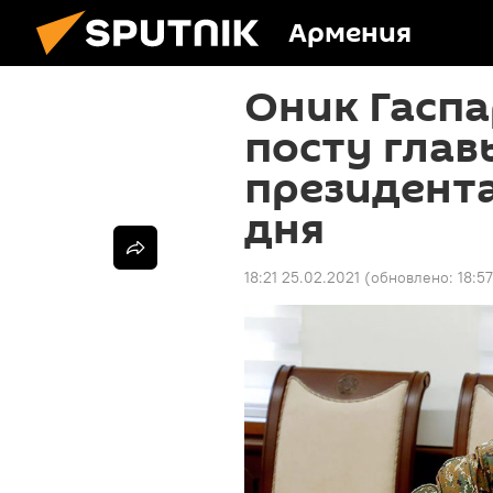
Армения
Оник Гаспа
посту глав
президента
дня
18:21 25.02.2021
(обновлено:
18:5