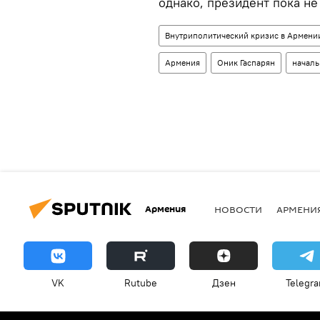
однако, президент пока не
Внутриполитический кризис в Армении
Армения
Оник Гаспарян
началь
Армения
НОВОСТИ
АРМЕНИ
VK
Rutube
Дзен
Telegr