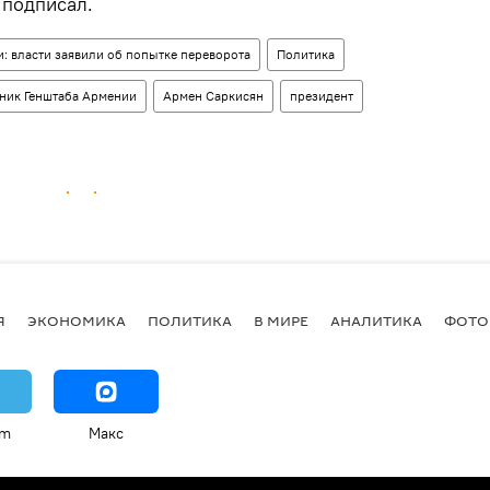
 подписал.
: власти заявили об попытке переворота
Политика
ник Генштаба Армении
Армен Саркисян
президент
Я
ЭКОНОМИКА
ПОЛИТИКА
В МИРЕ
АНАЛИТИКА
ФОТО
am
Макс