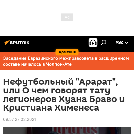
РУС
Армения
Заседание Евразийского межправсовета в расширенном
составе началось в Чолпон-Ате
Нефутбольный "Арарат",
или O чем говорят тату
легионеров Хуана Браво и
Кристиана Хименеса
09:57 27.02.2021