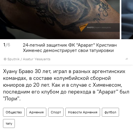
1
/6
24-летний защитник ФК "Арарат" Кристиан
Хименес демонстрирует свои татуировки
© Sputnik / Asatur Yesayants
Хуану Браво 30 лет, играл в разных аргентинских
командах, в составе колумбийской сборной
юниоров до 20 лет. Как и в случае с Хименесом,
последним его клубом до перехода в "Арарат" был
"Лори".
Общество
Армения
Спорт
Новости Армения
футбол
тату