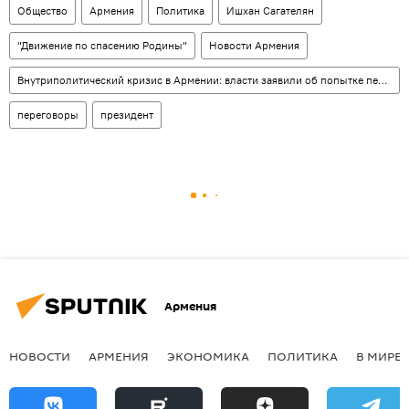
Общество
Армения
Политика
Ишхан Сагателян
"Движение по спасению Родины"
Новости Армения
Внутриполитический кризис в Армении: власти заявили об попытке переворота
переговоры
президент
Армения
НОВОСТИ
АРМЕНИЯ
ЭКОНОМИКА
ПОЛИТИКА
В МИРЕ