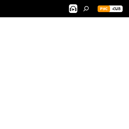
РУС
ՀԱՅ