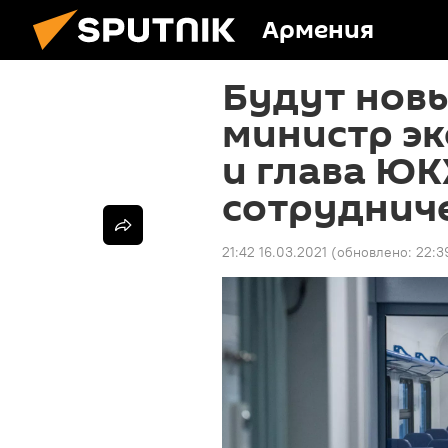
Армения
Будут новы
министр э
и глава Ю
сотруднич
21:42 16.03.2021
(обновлено:
22:3