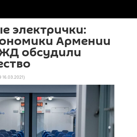
е электрички:
кономики Армении
КЖД обсудили
ество
9 16.03.2021
)