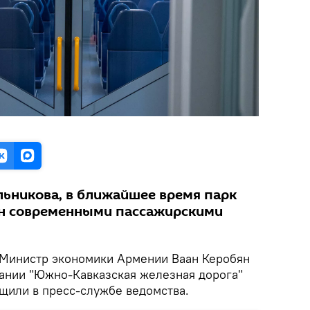
льникова, в ближайшее время парк
н современными пассажирскими
Министр экономики Армении Ваан Керобян
ании "Южно-Кавказская железная дорога"
щили в пресс-службе ведомства.