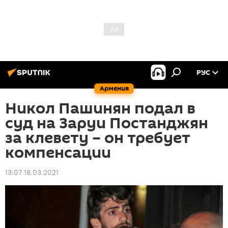
РУС
Армения
Никол Пашинян подал в
суд на Заруи Постанджян
за клевету – он требует
компенсации
13:07 18.03.2021