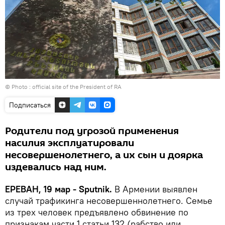
© Photo :
official site of the President of RA
Подписаться
Родители под угрозой применения
насилия эксплуатировали
несовершенолетнего, а их сын и доярка
издевались над ним.
ЕРЕВАН, 19 мар - Sputnik.
В Армении выявлен
случай трафикинга несовершеннолетнего. Семье
из трех человек предъявлено обвинение по
признакам части 1 статьи 132 (рабство или