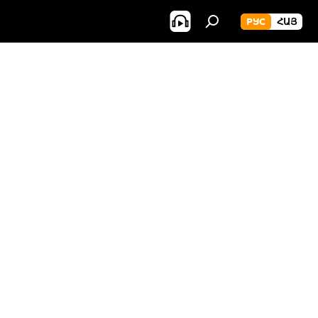
РУС
ՀԱՅ