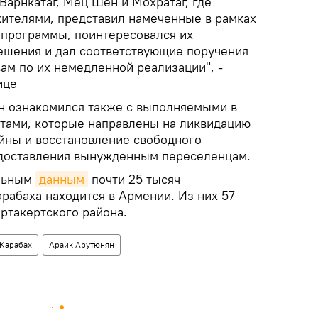
арнкатаг, Мец Шен и Мохратаг, где
ителями, представил намеченные в рамках
 программы, поинтересовался их
ешения и дал соответствующие поручения
ам по их немедленной реализации", -
ице
н ознакомился также с выполняемыми в
тами, которые направлены на ликвидацию
йны и восстановление свободного
доставления вынужденным переселенцам.
ельным
данным
почти 25 тысяч
абаха находится в Армении. Из них 57
артакертского района.
Карабах
Араик Арутюнян