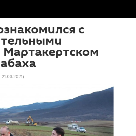
ознакомился с
ительными
в Мартакертском
рабаха
0 21.03.2021
)