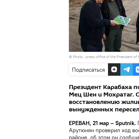
© Photo :
press office of the President of
Подписаться
Президент Карабаха п
Мец Шен и Мохратаг. 
восстановлению жили
вынужденных пересел
ЕРЕВАН, 21 мар – Sputnik.
П
Арутюнян проверил ход во
районе, об этом он сообщи