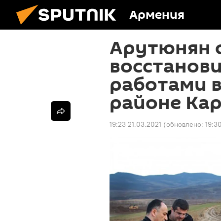
Армения
Арутюнян 
восстанов
работами 
районе Ка
19:23 21.03.2021
(обновлено:
19:3