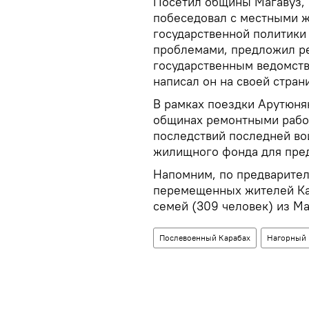
Посетил общины Магавуз, В
побеседовал с местными ж
государственной политики
проблемами, предложил р
государственным ведомств
написал он на своей стран
В рамках поездки Арутюня
общинах ремонтными рабо
последствий последней во
жилищного фонда для пре
Напомним, по предварит
перемещенных жителей Кар
семей (309 человек) из М
Послевоенный Карабах
Нагорный 