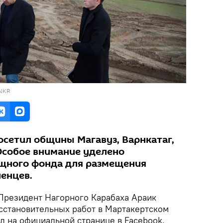
 NKR
осетил общины Магавуз, Варнкатаг,
Особое внимание уделено
щного фонда для размещения
енцев.
резидент Нагорного Карабаха Араик
сстановительных работ в Мартакертском
л на официальной странице в Facebook.