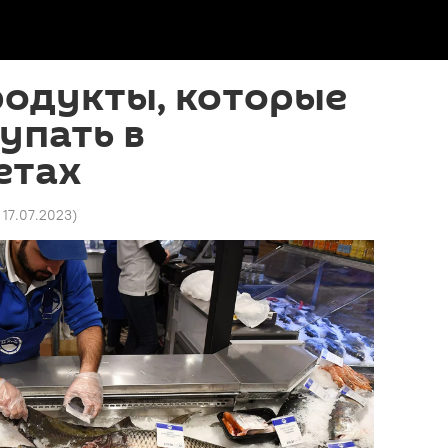
родукты, которые
упать в
етах
1 17.07.2023
)