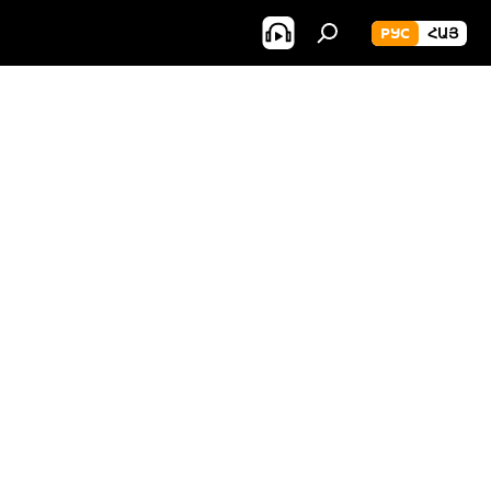
РУС
ՀԱՅ