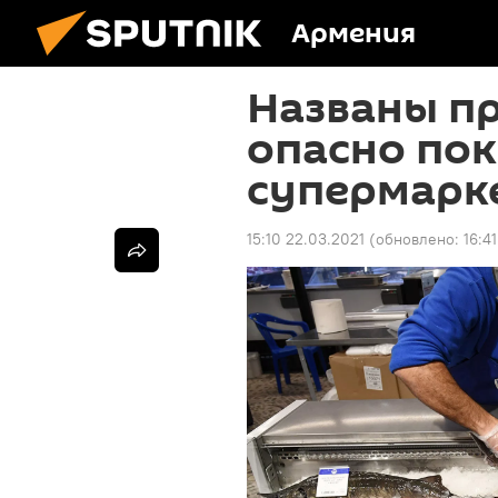
Армения
Названы п
опасно пок
супермарк
15:10 22.03.2021
(обновлено:
16:4