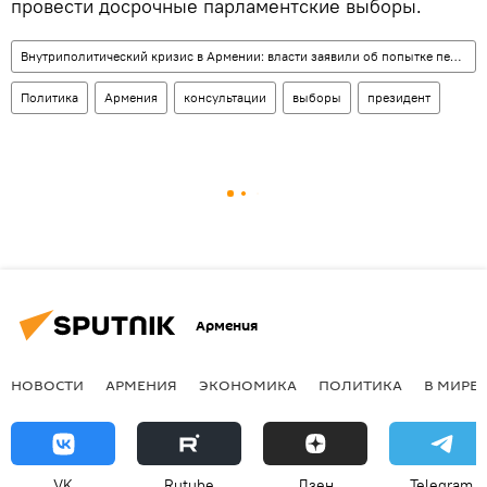
провести досрочные парламентские выборы.
Внутриполитический кризис в Армении: власти заявили об попытке переворота
Политика
Армения
консультации
выборы
президент
Армения
НОВОСТИ
АРМЕНИЯ
ЭКОНОМИКА
ПОЛИТИКА
В МИРЕ
VK
Rutube
Дзен
Telegram