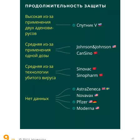
9
/9
© РИА Новости