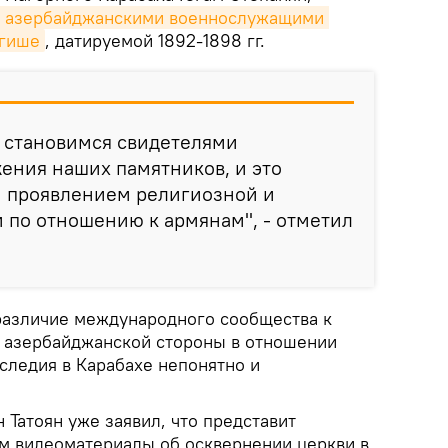
 азербайджанскими военнослужащими 
Егише
, датируемой 1892-1898 гг.
 становимся свидетелями
ения наших памятников, и это
м проявлением религиозной и
 по отношению к армянам", - отметил
различие международного сообщества к
 азербайджанской стороны в отношении
следия в Карабахе непонятно и
Татоян уже заявил, что представит
м видеоматериалы об осквернении церкви в