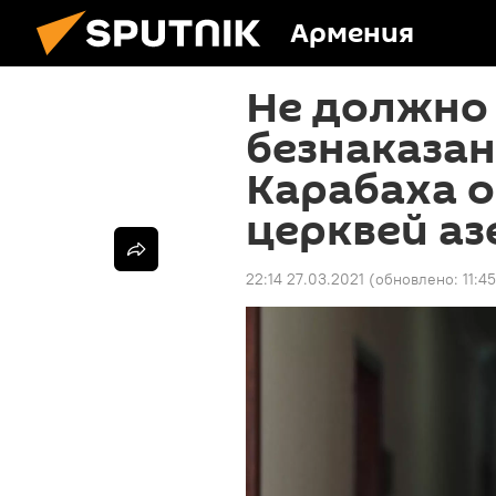
Армения
Не должно
безнаказа
Карабаха о
церквей а
22:14 27.03.2021
(обновлено:
11:4