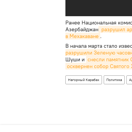
Ранее Национальная коми
Азербайджан
 разрушил а
в Мехакаване
.
В начала марта стало изв
разрушили Зеленую часов
Шуши и
снесли памятник 
осквернен собор Святого 
Нагорный Карабах
Политика
А