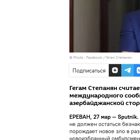
© Photo :
Facebook / Гегам Степанян
Подписаться
Гегам Степанян счита
международного сообщ
азербайджанской стор
ЕРЕВАН, 27 мар — Sputnik.
не должен остаться безна
порождает новое зло в раз
новоизбранный омбудсмен 