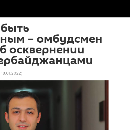
 быть
нным – омбудсмен
б осквернении
зербайджанцами
5 18.01.2022
)