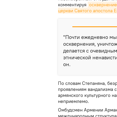
комментируя
осквернение
церкви Святого апостола 
"Почти ежедневно мы
осквернения, уничтож
делается с очевидны
этнической ненависти
он.
По словам Степаняна, без
проявлениям вандализма с
армянского культурного на
неприемлемо.
Омбудсмен Армении Арман 
международным структура