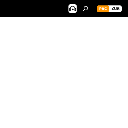
РУС
ՀԱՅ