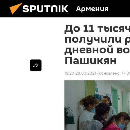
Армения
До 11 тыся
получили р
дневной во
Пашикян
18:20 28.03.2021
(обновлено:
17:0