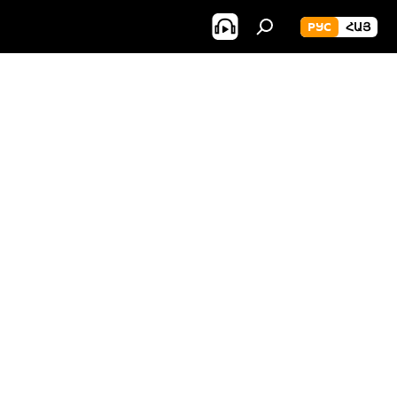
РУС
ՀԱՅ