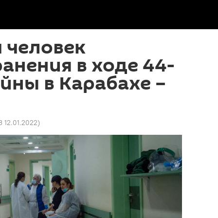
ч человек
анения в ходе 44-
йны в Карабахе –
3 12.01.2022
)