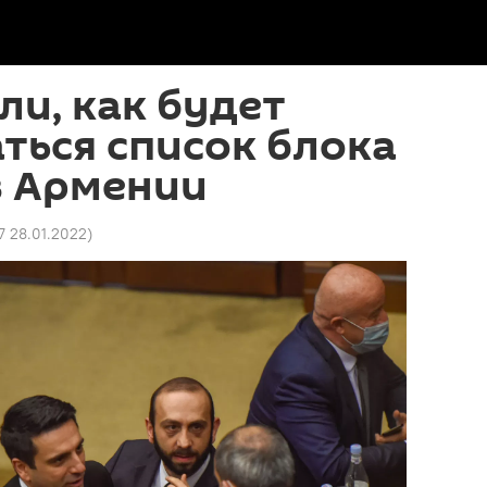
ли, как будет
ться список блока
в Армении
7 28.01.2022
)