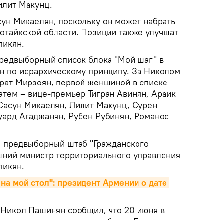
илит Макунц.
ун Микаелян, поскольку он может набрать
Котайкской области. Позиции также улучшат
пикян.
предвыборный список блока "Мой шаг" в
н по иерархическому принципу. За Николом
рат Мирзоян, первой женщиной в списке
атем – вице-премьер Тигран Авинян, Араик
Сасун Микаелян, Лилит Макунц, Сурен
дуард Агаджанян, Рубен Рубинян, Романос
то предвыборный штаб "Гражданского
шний министр территориального управления
пикян.
на мой стол": президент Армении о дате 
 Никол Пашинян сообщил, что 20 июня в