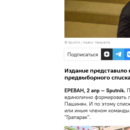
© Sputnik / Asatur Yesayants
Подписаться
Издание представило
предвыборного списка
ЕРЕВАН, 2 апр — Sputnik.
П
единолично формировать 
Пашинян. И по этому списк
или иным членом команды.
"Грапарак".