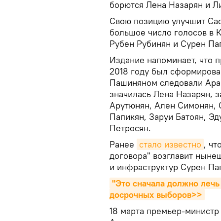
борются Лена Назарян и Л
Свою позицию улучшит Сас
большое число голосов в 
Рубен Рубинян и Сурен Па
Издание напоминает, что 
2018 году был сформирова
Пашиняном следовали Ара
значилась Лена Назарян, з
Арутюнян, Ален Симонян, 
Папикян, Заруи Батоян, Э
Петросян.
Ранее
стало известно
, ч
договора" возглавит ныне
и инфраструктур Сурен Па
"Это сначала должно лечь 
досрочных выборов>>
18 марта премьер-министр