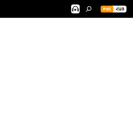
РУС
ՀԱՅ