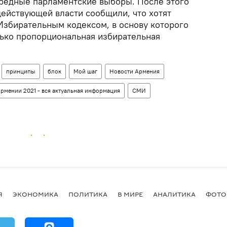
редные парламентские выборы. После этого
действующей власти сообщили, что хотят
Избирательным кодексом, в основу которого
ько пропорциональная избирательная
принципы
блок
Мой шаг
Новости Армения
рмении 2021 - вся актуальная информация
СМИ
Я
ЭКОНОМИКА
ПОЛИТИКА
В МИРЕ
АНАЛИТИКА
ФОТО