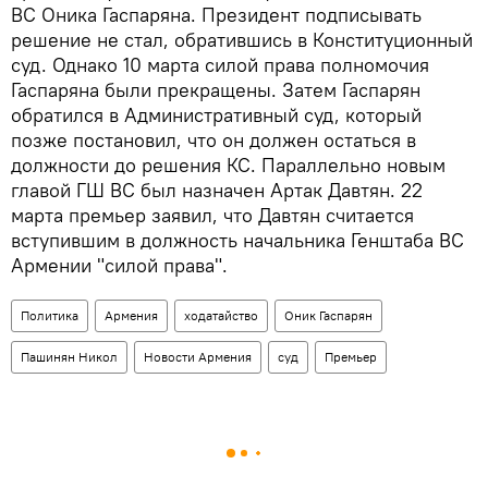
ВС Оника Гаспаряна. Президент подписывать
решение не стал, обратившись в Конституционный
суд. Однако 10 марта силой права полномочия
Гаспаряна были прекращены. Затем Гаспарян
обратился в Административный суд, который
позже постановил, что он должен остаться в
должности до решения КС. Параллельно новым
главой ГШ ВС был назначен Артак Давтян. 22
марта премьер заявил, что Давтян считается
вступившим в должность начальника Генштаба ВС
Армении "силой права".
Политика
Армения
ходатайство
Оник Гаспарян
Пашинян Никол
Новости Армения
суд
Премьер