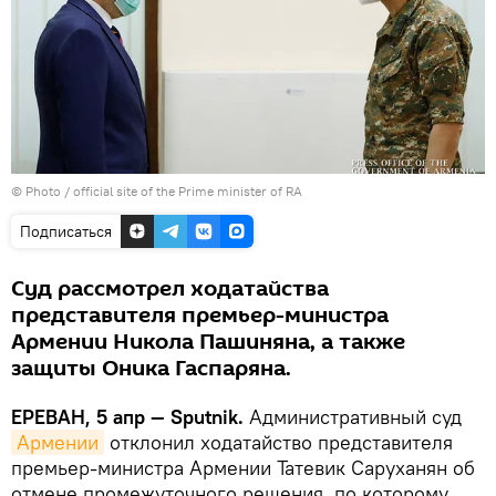
© Photo / official site of the Prime minister of RA
Подписаться
Суд рассмотрел ходатайства
представителя премьер-министра
Армении Никола Пашиняна, а также
защиты Оника Гаспаряна.
ЕРЕВАН, 5 апр — Sputnik.
Административный суд
Армении
отклонил ходатайство представителя
премьер-министра Армении Татевик Саруханян об
отмене промежуточного решения, по которому