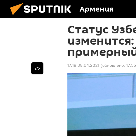
Армения
Статус Узб
изменится:
примерный
17:18 08.04.2021
(обновлено:
17:3