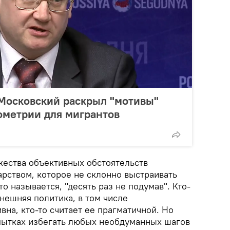
Московский раскрыл "мотивы"
ометрии для мигрантов
жества объективных обстоятельств
арством, которое не склонно выстраивать
о называется, "десять раз не подумав". Кто-
внешняя политика, в том числе
вна, кто-то считает ее прагматичной. Но
опытках избегать любых необдуманных шагов