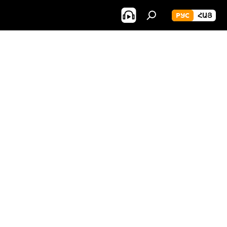
РУС
ՀԱՅ