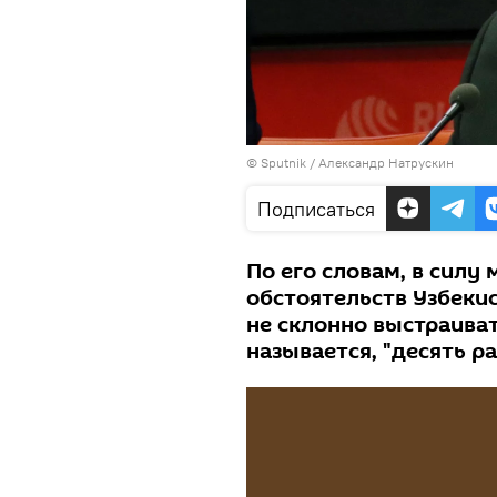
© Sputnik / Александр Натрускин
Подписаться
По его словам, в сил
обстоятельств Узбекис
не склонно выстраива
называется, "десять ра