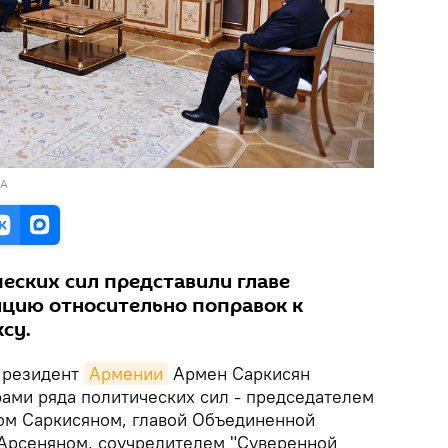
RA
еских сил представили главе
ицию относительно поправок к
ксу.
резидент
Армении
Армен Саркисян
рами ряда политических сил - председателем
ом Саркисяном, главой Объединенной
 Арсеняном, соучредителем "Суверенной