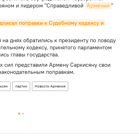
ряном и лидером "Справедливой
Армении
"
писал поправки к Судебному кодексу и 
 на днях обратились к президенту по поводу
ательному кодексу, принятого парламентом
ись главы государства.
х сил представили Армену Саркисяну свои
законодательным поправкам.
исян
партии
Новости Армения