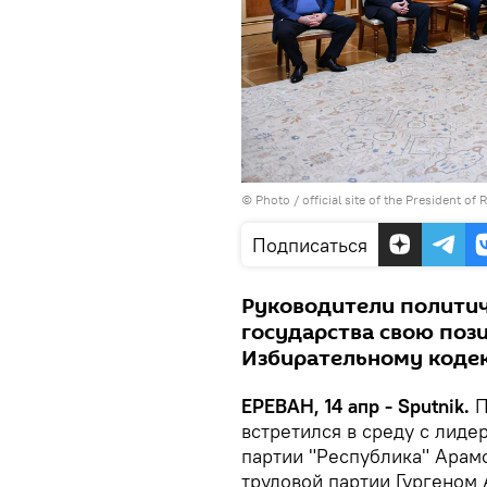
©
Photo / official site of the President of 
Подписаться
Руководители политич
государства свою поз
Избирательному коде
ЕРЕВАН, 14 апр - Sputnik.
П
встретился в среду с лиде
партии "Республика" Арам
трудовой партии Гургеном