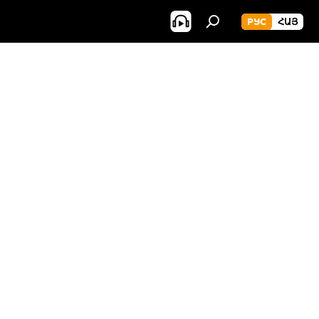
РУС
ՀԱՅ