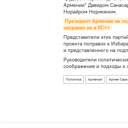
Армении" Давидом Санаса
Норайром Норикяном.
Президент Армении не под
направил их в КС>>
Представители этих партий
проекта поправок к Избир
и представленного на подп
Руководители политически
соображения и подходы к 
Политика
Армения
Армен Сарк