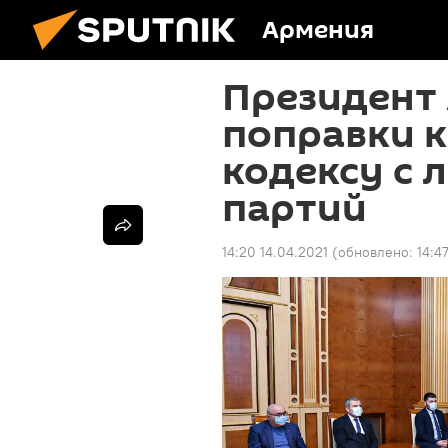
Армения
Президент
поправки 
кодексу с 
партий
14:20 14.04.2021
(обновлено:
14:4