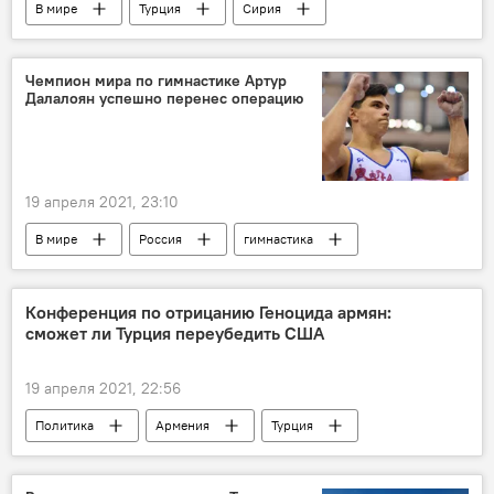
В мире
Турция
Сирия
боевики
Защита Донбасса. Спецоперация РФ на Украине
Чемпион мира по гимнастике Артур
Далалоян успешно перенес операцию
19 апреля 2021, 23:10
В мире
Россия
гимнастика
реабилитация
Спорт
травма
Конференция по отрицанию Геноцида армян:
сможет ли Турция переубедить США
19 апреля 2021, 22:56
Политика
Армения
Турция
США
Анкара
Ереван
отрицание
Новости Армения