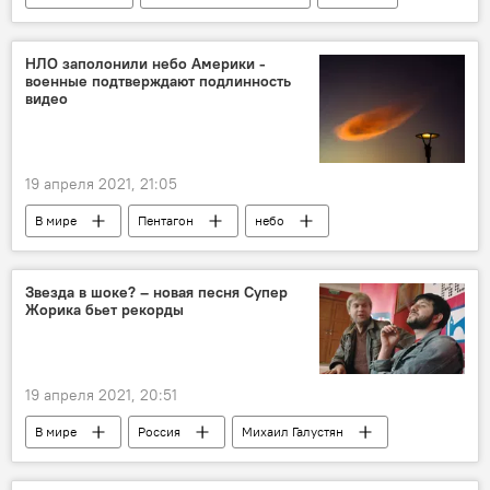
отставки
НЛО заполонили небо Америки -
военные подтверждают подлинность
видео
19 апреля 2021, 21:05
В мире
Пентагон
небо
США
Звезда в шоке? – новая песня Супер
Жорика бьет рекорды
19 апреля 2021, 20:51
В мире
Россия
Михаил Галустян
песня
клип