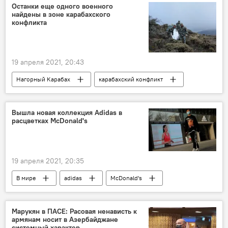
Останки еще одного военного
найдены в зоне карабахского
конфликта
19 апреля 2021, 20:43
Нагорный Карабах
карабахский конфликт
останки
Вопрос пленных, заложников, без вести пропавших и погибших в Карабахе
Вышла новая коллекция Adidas в
расцветках McDonald's
военный
19 апреля 2021, 20:35
В мире
adidas
McDonald's
Спорт
баскетбол
Марукян в ПАСЕ: Расовая ненависть к
армянам носит в Азербайджане
системный характер