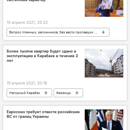
19 апреля 2021, 20:22
Вопрос пленных, заложников, без вести пропавших и погибших в Карабахе
Общество
Армения
Политика
Нагорный Карабах
Азербайджан
Более тысячи квартир будет сдано в
эксплуатацию в Карабахе в течение 2
Новости Армения
ПАСЕ
лет
Эдмон Марукян
19 апреля 2021, 20:18
Нагорный Карабах
беженцы
строительство
Евросоюз требует отвести российские
ВС от границ Украины