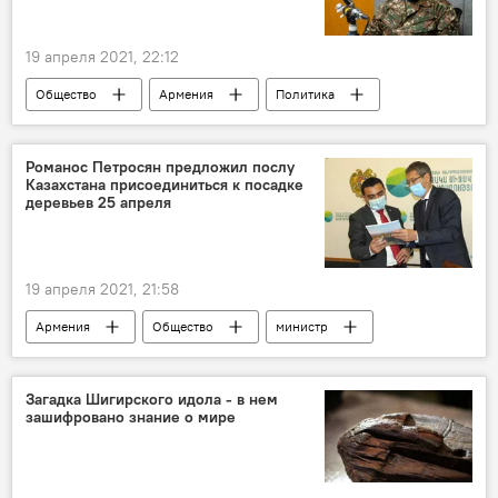
19 апреля 2021, 22:12
Общество
Армения
Политика
Оник Гаспарян
сценарий
Новости Армения
война
Романос Петросян предложил послу
Казахстана присоединиться к посадке
деревьев 25 апреля
19 апреля 2021, 21:58
Армения
Общество
министр
дерево
посольство
экология
Загадка Шигирского идола - в нем
зашифровано знание о мире