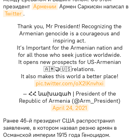
президент
Армении
Армен Саркисян написал в
Twitter
.
Thank you, Mr President! Recognizing the
Armenian genocide is a courageous and
inspiring act.
It’s Important for the Armenian nation and
for all those who seek justice worldwide.
It opens new prospects for US-Armenian
🇦🇲🤝🇺🇸relations.
It also makes this world a better place!
pic.twitter.com/oX2lKnvhxi
— ՀՀ նախագահ | President of the
Republic of Armenia (@Arm_President)
April 24, 2021
​Ранее 46-й президент США распространил
заявление, в котором назвал резню армян в
Османской империи 1915 года Геноцидом.