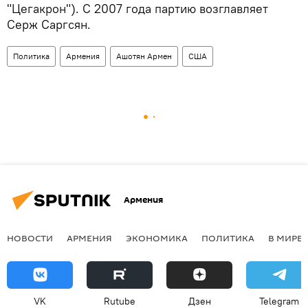
"Цегакрон"). С 2007 года партию возглавляет
Серж Саргсян.
Политика
Армения
Ашотян Армен
США
Армения
НОВОСТИ
АРМЕНИЯ
ЭКОНОМИКА
ПОЛИТИКА
В МИРЕ
VK
Rutube
Дзен
Telegram