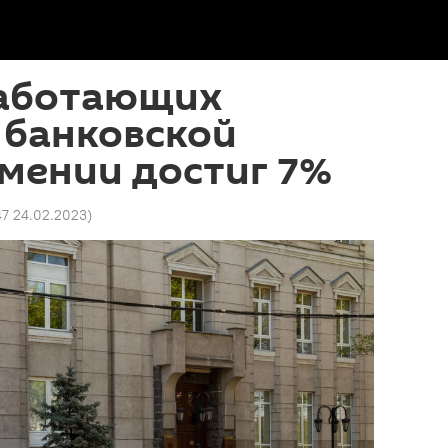
аботающих
 банковской
мении достиг 7%
47 24.02.2023
)