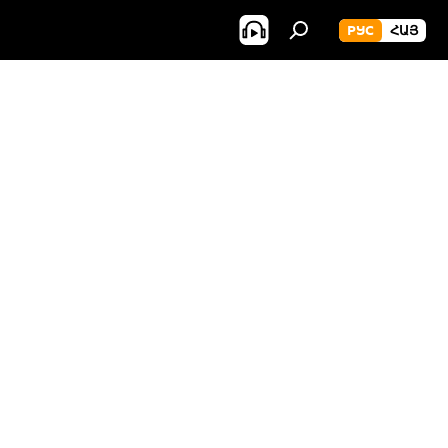
РУС
ՀԱՅ