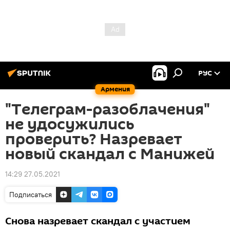
РУС
Армения
"Tелеграм-разоблачения"
не удосужились
проверить? Назревает
новый скандал с Манижей
14:29 27.05.2021
Подписаться
Снова назревает скандал с участием