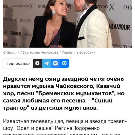
© Sputnik / Екатерина Чеснокова
/
Перейти в фотобанк
Подписаться
Двухлетнему сыну звездной четы очень
нравится музыка Чайковского, Казачий
хор, песни "Бременских музыкантов", но
самая любимая его песенка – "Синий
трактор" из детских мультиков.
Известная телеведущая, певица и звезда трэвел-
шоу "Орел и решка" Регина Тодоренко
развеселила фолловеров, показав им, как в ее