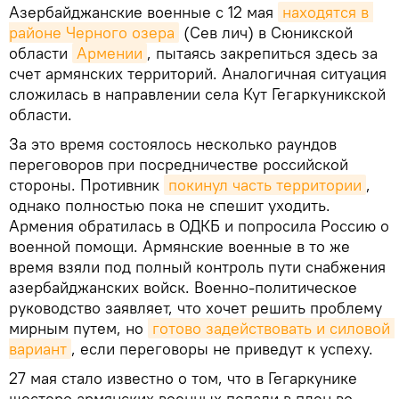
Азербайджанские военные с 12 мая
находятся в 
районе Черного озера
(Сев лич) в Сюникской
области
Армении
, пытаясь закрепиться здесь за
счет армянских территорий. Аналогичная ситуация
сложилась в направлении села Кут Гегаркуникской
области.
За это время состоялось несколько раундов
переговоров при посредничестве российской
стороны. Противник
покинул часть территории
,
однако полностью пока не спешит уходить.
Армения обратилась в ОДКБ и попросила Россию о
военной помощи. Армянские военные в то же
время взяли под полный контроль пути снабжения
азербайджанских войск. Военно-политическое
руководство заявляет, что хочет решить проблему
мирным путем, но
готово задействовать и силовой 
вариант
, если переговоры не приведут к успеху.
27 мая стало известно о том, что в Гегаркунике
шестеро армянских военных попали в плен во