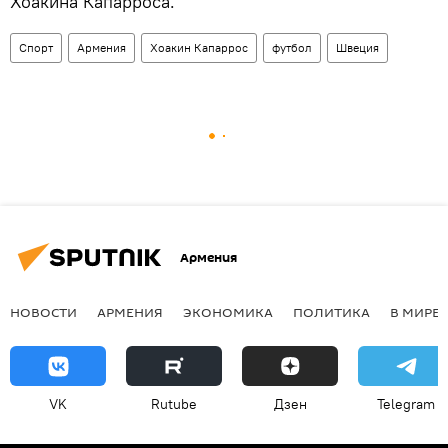
Хоакина Капарроса.
Спорт
Армения
Хоакин Капаррос
футбол
Швеция
Армения
НОВОСТИ
АРМЕНИЯ
ЭКОНОМИКА
ПОЛИТИКА
В МИРЕ
VK
Rutube
Дзен
Telegram