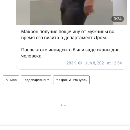
В мире
Госдепартамент
Макрон Эммануэль