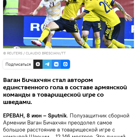
©
REUTERS
/ CLAUDIO BRESCIANI/TT
Подписаться
Ваган Бичахчян стал автором
единственного гола в составе армянской
команды в товарищеской игре со
шведами.
ЕРЕВАН, 8 июн – Sputnik
. Полузащитник сборной
Армении Ваган Бичахчян преодолел самое
большое расстояние в товарищеской игре с
командой Швеции – 12 146 местров. Это лучший