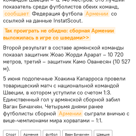
показатель среди футболистов обеих команд,
сообщает
Федерация футбола
Армении
со
ссылкой на данные InstatScout.
Так проиграть не обидно: сборная Армении 
выложилась в игре со шведами>>
Второй результат в составе армянской команды
показал защитник Жоао Жорди Арарат – 10 720
метров, третий – защитник Камо Ованесян (10 527
м).
5 июня подопечные Хоакина Капарроса провели
товарищеский матч с национальной командой
Швеции, в котором уступили со счетом 1:3.
Единственный гол у армянской сборной забил
Ваган Бичахчян. Четырьмя днями ранее
футболисты сборной
Армении
сыграли вничью с
вице-чемпионами мира хорватами – 1:1.
Спорт
Армения
футбол
Ваан Бичахчян
Швеция