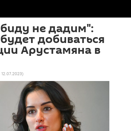
обиду не дадим":
будет добиваться
ции Арустамяна в
5 12.07.2023
)