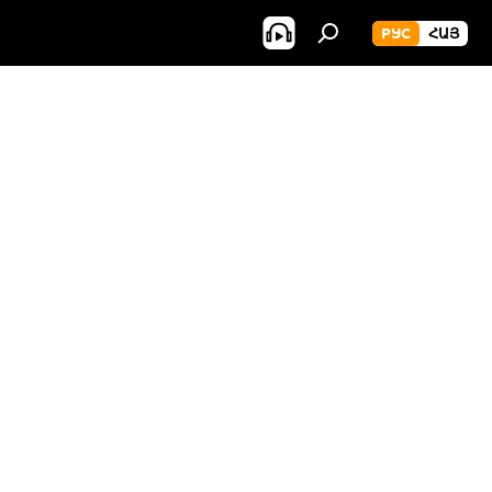
РУС
ՀԱՅ