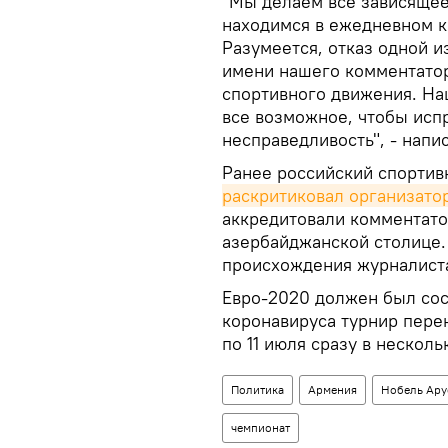
"Мы делаем все зависящее 
находимся в ежедневном к
Разумеется, отказ одной 
имени нашего комментато
спортивного движения. На
все возможное, чтобы исп
несправедливость", - напи
Ранее российский спортив
раскритиковал организато
аккредитовали комментато
азербайджанской столице.
происхождения журналист
Евро-2020 должен был сос
коронавируса турнир перен
по 11 июля сразу в несколь
Политика
Армения
Нобель Ару
чемпионат