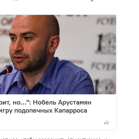
рит, но…": Нобель Арустамян
игру подопечных Капарроса