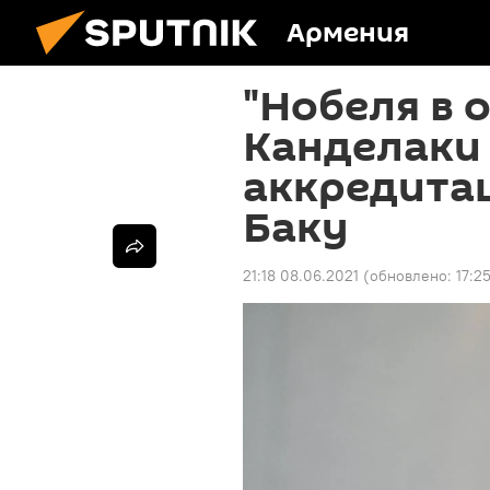
Армения
"Нобеля в 
Канделаки 
аккредита
Баку
21:18 08.06.2021
(обновлено:
17:2