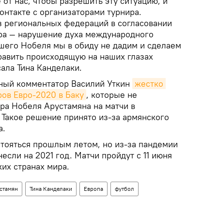
от нас, чтобы разрешить эту ситуацию, и
онтакте с организаторами турнира.
из региональных федераций в согласовании
ра — нарушение духа международного
шего Нобеля мы в обиду не дадим и сделаем
равить происходящую на наших глазах
сала Тина Канделаки.
ный комментатор Василий Уткин
жестко 
ров Евро-2020 в Баку
, которые не
ра Нобеля Арустамяна на матчи в
 Такое решение принято из-за армянского
а.
тояться прошлым летом, но из-за пандемии
если на 2021 год. Матчи пройдут с 11 июня
ких странах мира.
стамян
Тина Канделаки
Европа
футбол