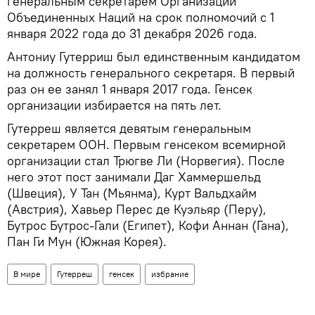
генеральным секретарем Организации
Объединенных Наций на срок полномочий с 1
января 2022 года до 31 декабря 2026 года.
Антониу Гутерриш был единственным кандидатом
на должность генерального секретаря. В первый
раз он ее занял 1 января 2017 года. Генсек
организации избирается на пять лет.
Гутерреш является девятым генеральным
секретарем ООН. Первым генсеком всемирной
организации стал Трюгве Ли (Норвегия). После
него этот пост занимали Даг Хаммершельд
(Швеция), У Тан (Мьянма), Курт Вальдхайм
(Австрия), Хавьер Перес де Куэльяр (Перу),
Бутрос Бутрос-Гали (Египет), Кофи Аннан (Гана),
Пан Ги Мун (Южная Корея).
В мире
Гутерреш
генсек
избрание