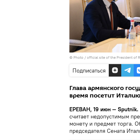
©
Photo / official site of the President of 
Подписаться
Глава армянского гос
время посетит Италию
ЕРЕВАН, 19 июн — Sputnik.
считает недопустимым пр
монету и предмет торга. О
председателя Сената Итал