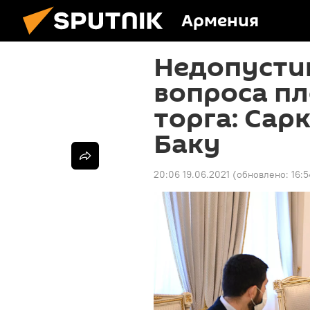
Армения
Недопусти
вопроса пл
торга: Сар
Баку
20:06 19.06.2021
(обновлено:
16:5