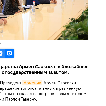
RA
ударства Армен Саркисян в ближайшее
 с государственным визитом.
Президент
Армении
Армен Саркисян
евращение вопроса пленных в разменную
б этом он сказал на встрече с заместителем
ии Паолой Таверну.