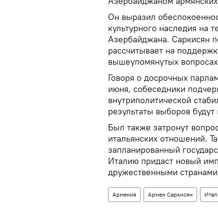
Азербайджаном армянских
Он выразил обеспокоеннос
культурного наследия на 
Азербайджана. Саркисян п
рассчитывает на поддержк
вышеупомянутых вопросах
Говоря о досрочных парла
июня, собеседники подчер
внутриполитической стаби
результаты выборов будут 
Был также затронут вопро
итальянских отношений. Та
запланированный государс
Италию придаст новый имп
дружественными странами
Армения
Армен Саркисян
Итал