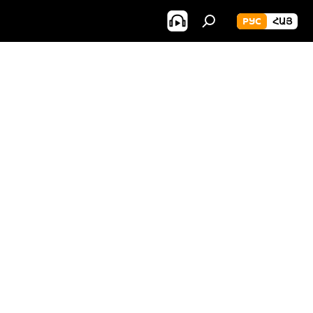
РУС
ՀԱՅ