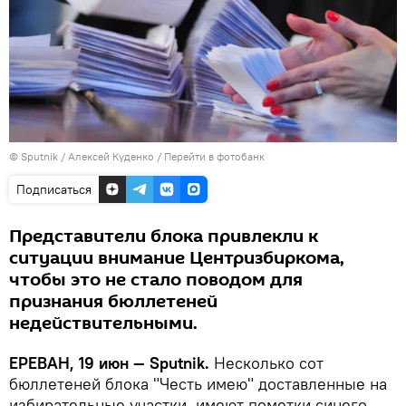
© Sputnik / Алексей Куденко
/
Перейти в фотобанк
Подписаться
Представители блока привлекли к
ситуации внимание Центризбиркома,
чтобы это не стало поводом для
признания бюллетеней
недействительными.
ЕРЕВАН, 19 июн — Sputnik.
Несколько сот
бюллетеней блока "Честь имею" доставленные на
избирательные участки, имеют пометки синего