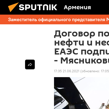
Армения
Заместитель официального представителя 
Договор п
нефти и не
ЕАЭС подпи
- Мясников
17:35 21.06.2021
(обновлено:
17:0