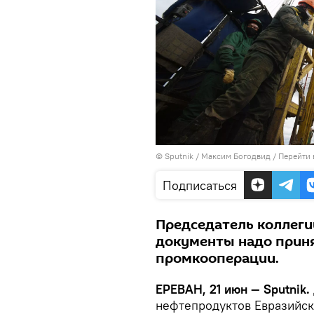
© Sputnik / Максим Богодвид
/
Перейти 
Подписаться
Председатель коллеги
документы надо принят
промкооперации.
ЕРЕВАН, 21 июн — Sputnik.
нефтепродуктов Евразийск