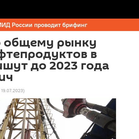
МИД России проводит брифинг
о общему рынку
фтепродуктов в
шут до 2023 года
ич
5 19.07.2023
)