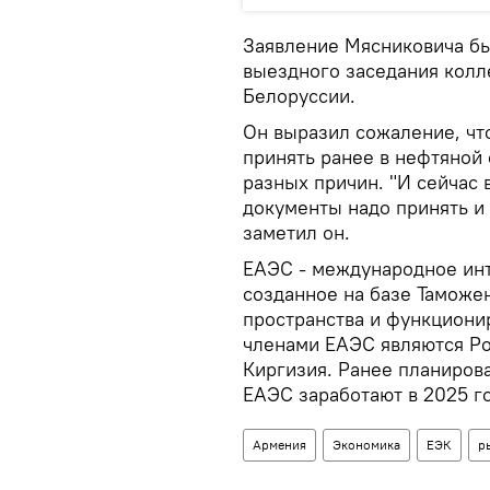
Заявление Мясниковича бы
выездного заседания колл
Белоруссии.
Он выразил сожаление, чт
принять ранее в нефтяной 
разных причин. "И сейчас
документы надо принять и 
заметил он.
ЕАЭС - международное ин
созданное на базе Таможе
пространства и функционир
членами ЕАЭС являются Р
Киргизия. Ранее планирова
ЕАЭС заработают в 2025 го
Армения
Экономика
ЕЭК
р