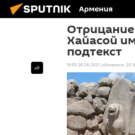
Армения
Отрицание 
Хайасой и
подтекст
19:55 26.06.2021
(обновлено:
20:1