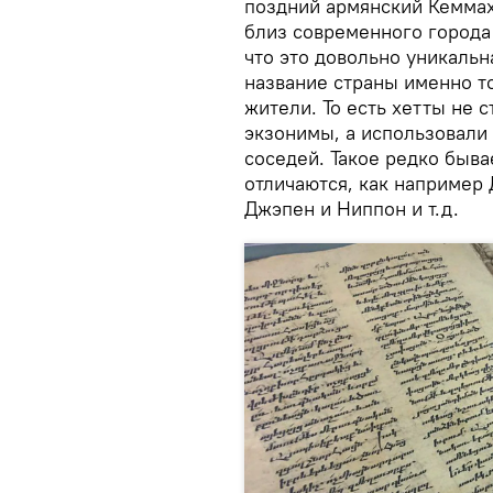
поздний армянский Кеммах
близ современного города 
что это довольно уникальн
название страны именно то
жители. То есть хетты не 
экзонимы, а использовали
соседей. Такое редко быва
отличаются, как например 
Джэпен и Hиппон и т.д.