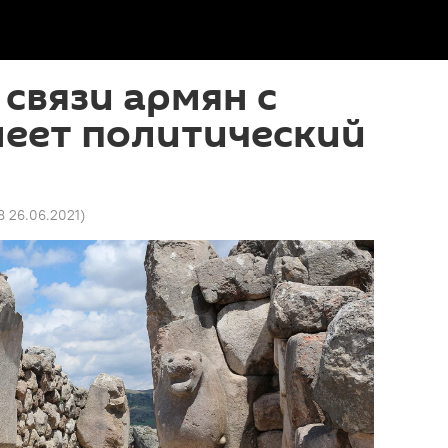
связи армян с
меет политический
8 26.06.2021
)