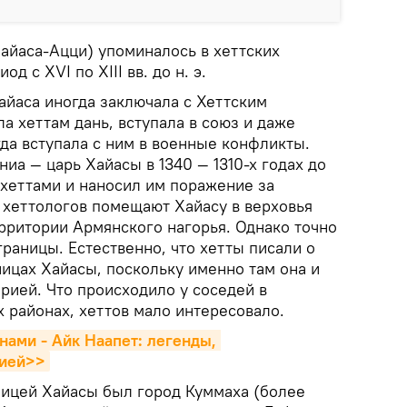
Хайаса-Ацци) упоминалось в хеттских
д с XVI по XIII вв. до н. э.
айаса иногда заключала с Хеттским
а хеттам дань, вступала в союз и даже
гда вступала с ним в военные конфликты.
иа — царь Хайасы в 1340 — 1310-х годах до
с хеттами и наносил им поражение за
хеттологов помещают Хайасу в верховья
ерритории Армянского нагорья. Однако точно
раницы. Естественно, что хетты писали о
ицах Хайасы, поскольку именно там она и
рией. Что происходило у соседей в
х районах, хеттов мало интересовало.
ами - Айк Наапет: легенды, 
гией>>
олицей Хайасы был город Куммаха (более