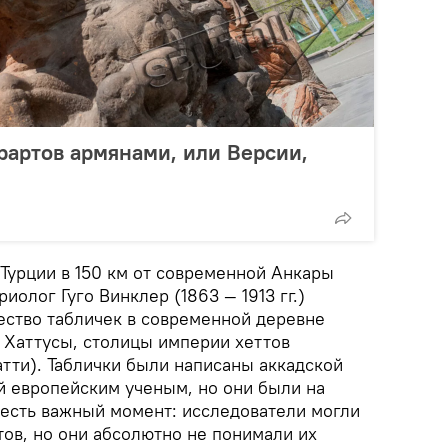
рартов армянами, или Версии,
 Турции в 150 км от современной Анкары
иолог Гуго Винклер (1863 — 1913 гг.)
ство табличек в современной деревне
 Хаттусы, столицы империи хеттов
тти). Таблички были написаны аккадской
й европейским ученым, но они были на
 есть важный момент: исследователи могли
тов, но они абсолютно не понимали их