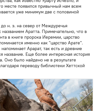
рства, как известно Урарту исчезло, и
его месте появился привычный нам всем
зывается уже минимум две с половиной
 до н. э. на север от Междуречья
 названием Аратта. Примечательно, что в
нта в книге пророка Иеремии, царство
упоминается именно как "царство Арате".
о напоминает Арарат, так есть и древние
ся название. Еще более интересная история
а. Оно было найдено не в результате
благодаря переводу библиотеки Хеттской