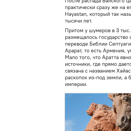
После распада Ванского ца
практически сразу же на 
Hayastan, который так на
тысячи лет.
Притом у шумеров в 3 тыс.
размещалось государство с
переводе Библии Септуаги
Арарат, то есть Армения, 
Мало того, что Аратта явн
источники, где прямо дает
связана с названием Хайас
раскопок из-под земли, а 
империи.