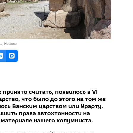
te, Hattusa
к принято считать, появилось в VI
ударство, что было до этого на том же
лось Ванским царством или Урарту.
ишить права автохтонности на
в материале нашего колумниста.