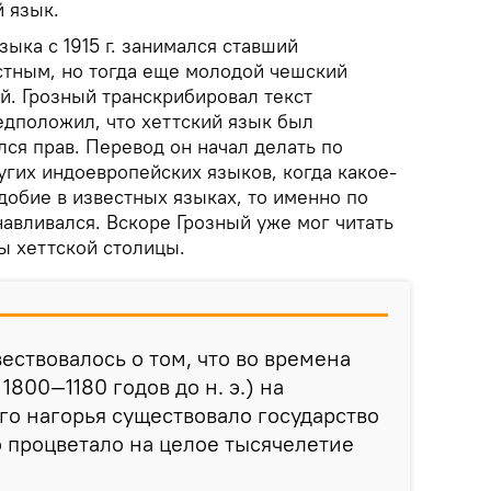
 язык.
ыка с 1915 г. занимался ставший
стным, но тогда еще молодой чешский
й. Грозный транскрибировал текст
едположил, что хеттский язык был
ся прав. Перевод он начал делать по
угих индоевропейских языков, когда какое-
добие в известных языках, то именно по
авливался. Вскоре Грозный уже мог читать
ы хеттской столицы.
ествовалось о том, что во времена
1800—1180 годов до н. э.) на
о нагорья существовало государство
о процветало на целое тысячелетие