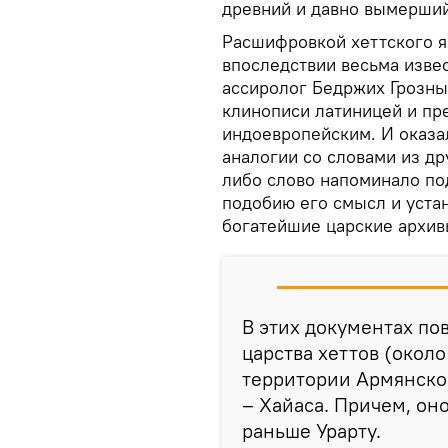
древний и давно вымерший
Расшифровкой хеттского яз
впоследствии весьма изве
ассиролог Бедржих Грозны
клинописи латиницей и пр
индоевропейским. И оказал
аналогии со словами из др
либо слово напоминало по
подобию его смысл и устан
богатейшие царские архив
В этих документах пов
царства хеттов (около 
территории Армянског
– Хайаса. Причем, он
раньше Урарту.