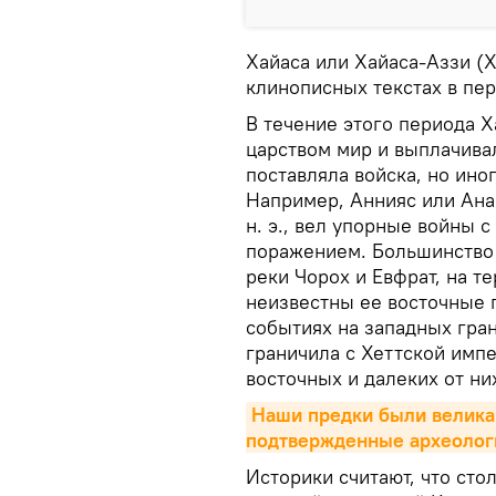
Хайаса или Хайаса-Аззи (
клинописных текстах в перио
В течение этого периода Х
царством мир и выплачивал
поставляла войска, но ино
Например, Аннияс или Анан
н. э., вел упорные войны 
поражением. Большинство 
реки Чорох и Евфрат, на т
неизвестны ее восточные г
событиях на западных гран
граничила с Хеттской импе
восточных и далеких от ни
Наши предки были великан
подтвержденные археоло
Историки считают, что ст