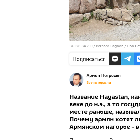
CC BY-SA 3.0
/
Bernard Gagnon
/
Lion Ga
Подписаться
Армен Петросян
Все материалы
Название Hayastan, ка
веке до н.э., а то гос
месте раньше, называ
Почему армян хотят л
Армянском нагорье - 