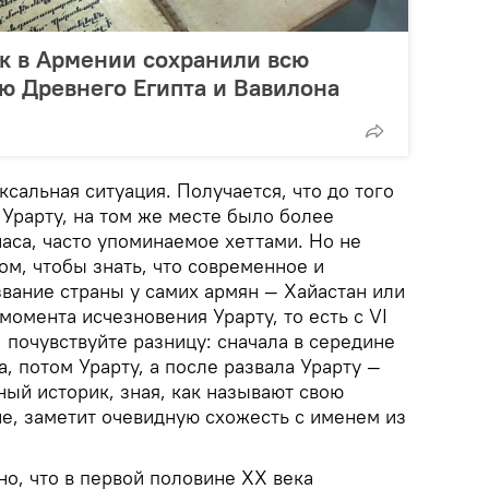
к в Армении сохранили всю
ю Древнего Египта и Вавилона
ксальная ситуация. Получается, что до того
 Урарту, на том же месте было более
аса, часто упоминаемое хеттами. Но не
м, чтобы знать, что современное и
вание страны у самих армян — Хайастан или
момента исчезновения Урарту, то есть с VI
я, почувствуйте разницу: сначала в середине
а, потом Урарту, а после развала Урарту —
ый историк, зная, как называют свою
е, заметит очевидную схожесть с именем из
о, что в первой половине XX века