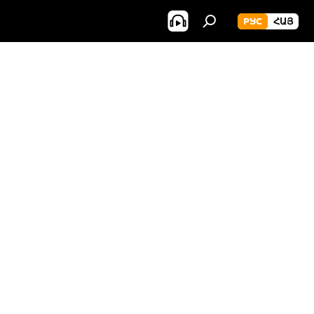
РУС
ՀԱՅ