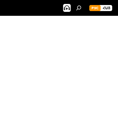
РУС
ՀԱՅ