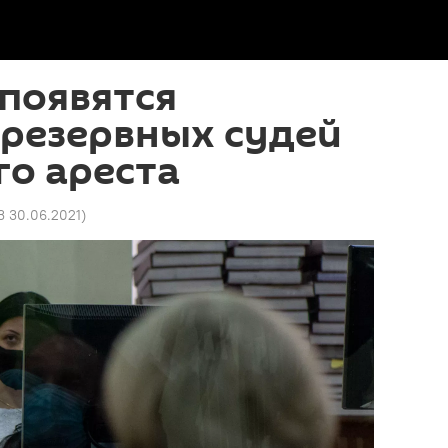
появятся
 резервных судей
о ареста
3 30.06.2021
)