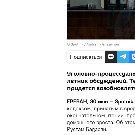
© Sputnik / Andranik Ghazaryan
Подписаться
Уголовно-процессуаль
летних обсуждений. Те
придется возобновлят
ЕРЕВАН, 30 июн — Sputnik.
кодексом, принятым в сре
окончательном чтении, пр
домашнего ареста. Об это
Рустам Бадасян.