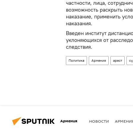
частности, лица, сотрудни
возможность раскрыть нов
наказание, применить усл
наказания.
Введен институт дистанцио
уклоняющихся от расследо
следствия.
Политика
Армения
арест
су
Армения
НОВОСТИ
АРМЕНИ