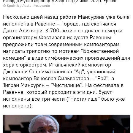
Рикардо Мути в аэропорту Звартноц (2 июля 2021). Еревaн
© Sputnik / Asatur Yesayants
Несколько дней назад работа Мансуряна уже была
исполнена в Равенне – городе, где скончался
Данте Алигьери. К 700-летию со дня его смерти
организаторы Фестиваля искусств Равенны
предложили трем современным композиторам
написать трилогию по мотивам "Божественной
комедии" в виде симфонических произведений для
хора с оркестром. Итальянский композитор
Джованни Соллима написал "Ад", украинский
композитор Вячеслав Сильвестров – "Рай", а
Тигран Мансурян – "Чистилище". На фестивале в
Равенне, который проходит в эти дни, будут
исполнены все три части ("Чистилище" было уже
исполнено).