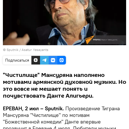
© Sputnik / Asatur Yesayants
Подписаться
"Чистилище" Мансуряна наполнено
мотивами армянской духовной музыки. Но
это вовсе не мешает понять и
почувствовать Данте Алигьери.
ЕРЕВАН, 2 июл – Sputnik.
Произведение Тиграна
Мансуряна "Чистилище" по мотивам
"Божественной комедии" Данте впервые
прозвучит в Ереване 4 июля. Любители музыки