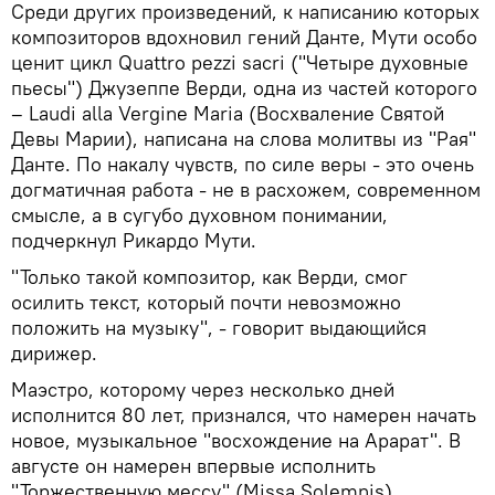
Среди других произведений, к написанию которых
композиторов вдохновил гений Данте, Мути особо
ценит цикл Quattro pezzi sacri ("Четыре духовные
пьесы") Джузеппе Верди, одна из частей которого
– Laudi alla Vergine Maria (Восхваление Святой
Девы Марии), написана на слова молитвы из "Рая"
Данте. По накалу чувств, по силе веры - это очень
догматичная работа - не в расхожем, современном
смысле, а в сугубо духовном понимании,
подчеркнул Рикардо Мути.
"Только такой композитор, как Верди, смог
осилить текст, который почти невозможно
положить на музыку", - говорит выдающийся
дирижер.
Маэстро, которому через несколько дней
исполнится 80 лет, признался, что намерен начать
новое, музыкальное "восхождение на Арарат". В
августе он намерен впервые исполнить
"Торжественную мессу" (Missa Solemnis)