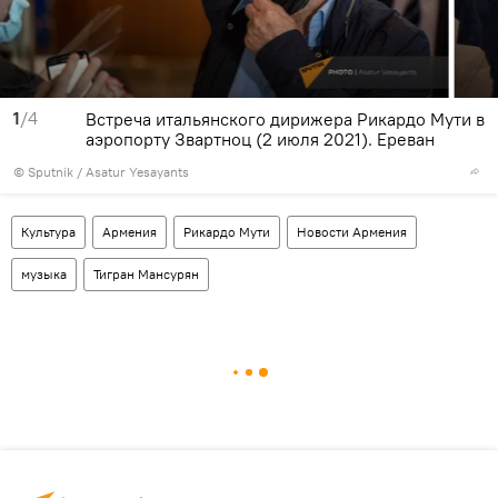
1
/4
Встреча итальянского дирижера Рикардо Мути в
аэропорту Звартноц (2 июля 2021). Еревaн
© Sputnik / Asatur Yesayants
Культура
Армения
Рикардо Мути
Новости Армения
музыка
Тигран Мансурян