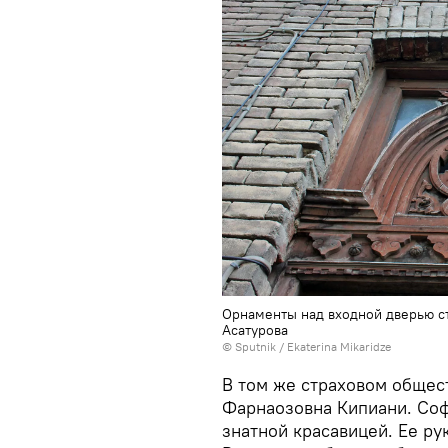
Орнаменты над входной дверью ст
Асатурова
© Sputnik / Ekaterina Mikaridze
В том же страховом обще
Фарнаозовна Кипиани. Соф
знатной красавицей. Ее р