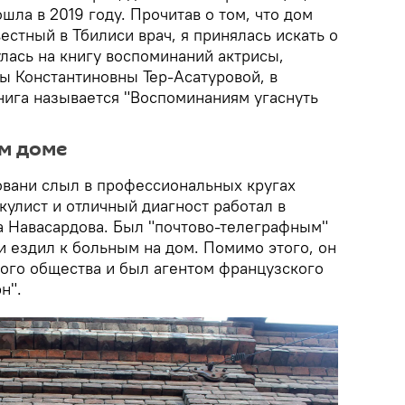
шла в 2019 году. Прочитав о том, что дом
вестный в Тбилиси врач, я принялась искать о
лась на книгу воспоминаний актрисы,
ы Константиновны Тер-Асатуровой, в
нига называется "Воспоминаниям угаснуть
м доме
вани слыл в профессиональных кругах
окулист и отличный диагност работал в
а Навасардова. Был "почтово-телеграфным"
и ездил к больным на дом. Помимо этого, он
ого общества и был агентом французского
н".