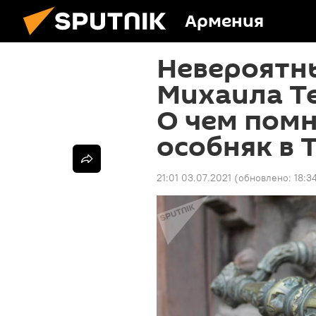
Армения
Невероятн
Михаила Те
О чем пом
особняк в 
21:01 03.07.2021
(обновлено:
18:3