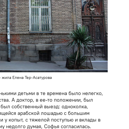
е жила Елена Тер-Асатурова
нькими детьми в те времена было нелегко,
ва. А доктор, в ее-то положении, был
 был собственный выезд: одноколка,
нящейся арабской лошадью с большим
 у копыт, с тяжелой поступью и вклады в
му недолго думая, Софья согласилась.