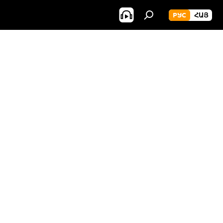
РУС
ՀԱՅ