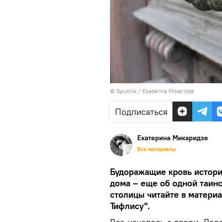
© Sputnik / Ekaterina Mikaridze
Подписаться
Екатерина Микаридзе
Все материалы
Будоражащие кровь истори
дома – еще об одной таин
столицы читайте в матери
Тифлису".