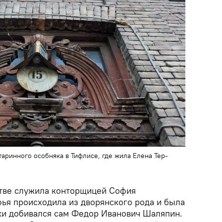
аринного особняка в Тифлисе, где жила Елена Тер-
стве служила конторщицей София
ья происходила из дворянского рода и была
уки добивался сам Федор Иванович Шаляпин.