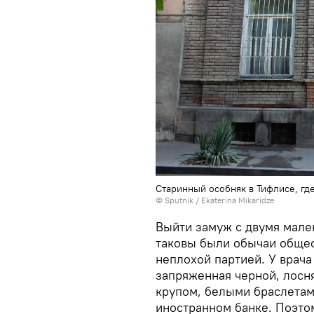
Старинный особняк в Тифлисе, гд
© Sputnik / Ekaterina Mikaridze
Выйти замуж с двумя мале
таковы были обычаи общест
неплохой партией. У врача
запряженная черной, лос
крупом, белыми браслетами
иностранном банке. Поэто