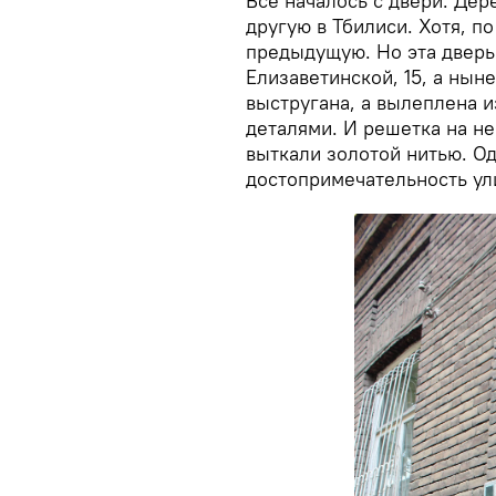
Все началось с двери. Дер
другую в Тбилиси. Хотя, по
предыдущую. Но эта дверь
Елизаветинской, 15, а нын
выстругана, а вылеплена и
деталями. И решетка на н
выткали золотой нитью. Од
достопримечательность ул