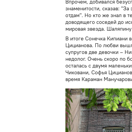
Впрочем, добивался безус
знаменитости, сказав: "За 
отдам". Но кто же знал в т
доводящего соседей до ис
мировая звезда. Шаляпину
В итоге Сонечка Кипиани 
Цицианова. По любви вышла
супругов две девочки – Ни
недолог. Очень скоро по б
осталась с двумя маленьки
Чиковани, Софья Цицианов
время Караман Манучарови