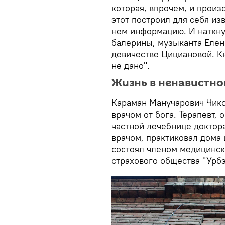
которая, впрочем, и произо
этот построил для себя из
нем информацию. И наткну
балерины, музыканта Елен
девичестве Цициановой. К
не дано".
Жизнь в ненавистно
Караман Манучарович Чико
врачом от бога. Терапевт, 
частной лечебнице доктор
врачом, практиковал дома 
состоял членом медицинск
страхового общества "Урбэ