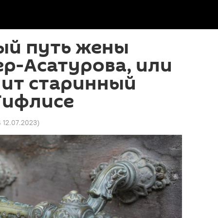
ый путь жены
р-Асатурова, или
нит старинный
Тифлисе
4 12.07.2023
)