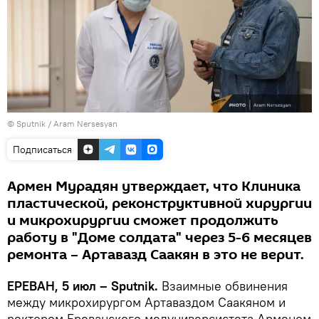
© Sputnik / Aram Nersesyan
Подписаться
Армен Мурадян утверждает, что Клиника
пластической, реконструктивной хирургии
и микрохирургии сможет продолжить
работу в "Доме солдата" через 5-6 месяцев
ремонта – Артавазд Саакян в это не верит.
ЕРЕВАН, 5 июл – Sputnik․
Взаимные обвинения
между микрохирургом Артаваздом Саакяном и
ректором Ереванского медуниверсистета Арменом