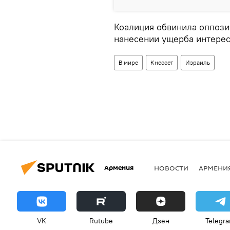
Коалиция обвинила оппоз
нанесении ущерба интерес
В мире
Кнессет
Израиль
Армения
НОВОСТИ
АРМЕНИ
VK
Rutube
Дзен
Telegr