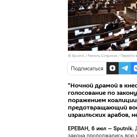
© Sputnik / Рамиль Ситдиков
/
Перейти 
Подписаться
"Ночной драмой в кне
голосование по закону
поражением коалиции:
предотвращающий вос
израильских арабов, н
ЕРЕВАН, 6 июл — Sputnik.
Д
закона продолжались всю 