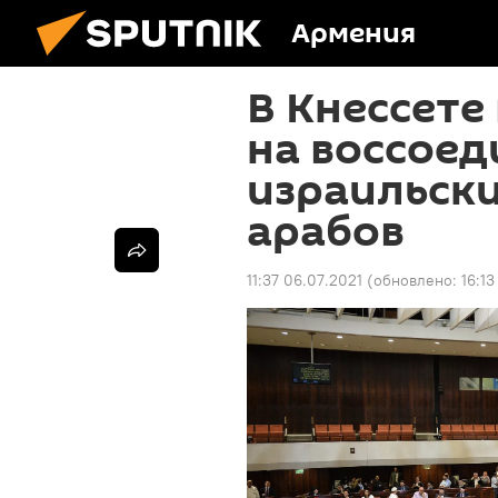
Армения
В Кнессете
на воссоед
израильски
арабов
11:37 06.07.2021
(обновлено:
16:13