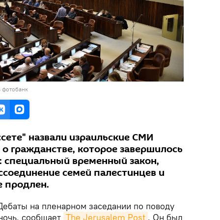
в фотобанк
ссете" назвали израильские СМИ
 о гражданстве, которое завершилось
 специальный временный закон,
соединение семей палестинцев и
е продлен.
ебаты на пленарном заседании по поводу
ночь, сообщает
The Jerusalem Post
. Он был