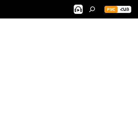
РУС
ՀԱՅ