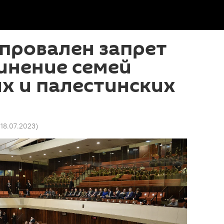
 провален запрет
инение семей
х и палестинских
 18.07.2023
)