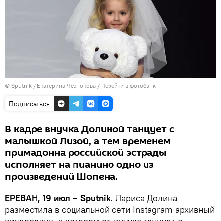
© Sputnik / Екатерина Чеснокова
/
Перейти в фотобанк
Подписаться
В кадре внучка Долиной танцует с
малышкой Лизой, а тем временем
примадонна российской эстрады
исполняет на пианино одно из
произведений Шопена.
ЕРЕВАН, 19 июл – Sputnik
. Лариса Долина
разместила в социальной сети Instagram архивный
видеоролик, в котором ее внучка танцует с