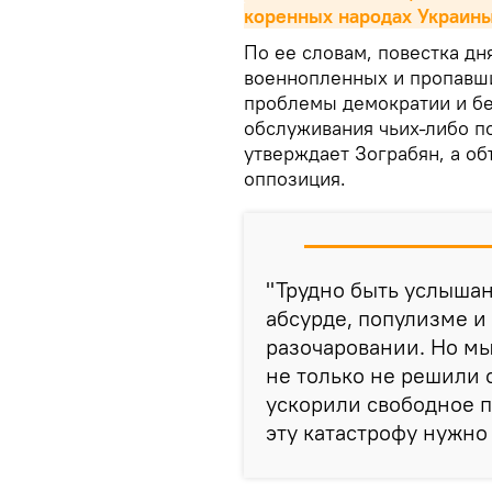
коренных народах Украин
По ее словам, повестка дн
военнопленных и пропавши
проблемы демократии и бе
обслуживания чьих-либо по
утверждает Зограбян, а об
оппозиция.
"Трудно быть услыша
абсурде, популизме и
разочаровании. Но мы
не только не решили 
ускорили свободное па
эту катастрофу нужно 