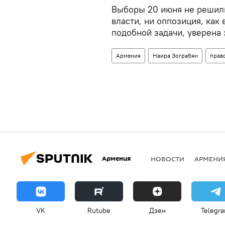
Выборы 20 июня не решили
власти, ни оппозиция, как
подобной задачи, уверена 
Армения
Наира Зограбян
прав
Армения
НОВОСТИ
АРМЕНИ
VK
Rutube
Дзен
Telegr