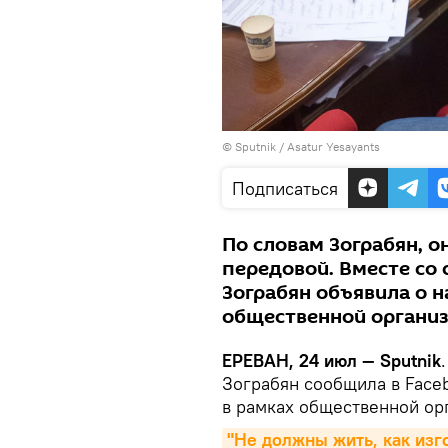
© Sputnik / Asatur Yesayants
Подписаться
По словам Зограбян, о
передовой. Вместе со
Зограбян объявила о 
общественной организ
ЕРЕВАН, 24 июл — Sputnik
Зограбян сообщила в Face
в рамках общественной ор
"Не должны жить, как изго