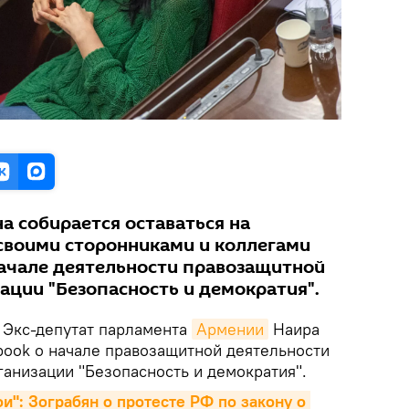
на собирается оставаться на
 своими сторонниками и коллегами
начале деятельности правозащитной
ации "Безопасность и демократия".
. Экс-депутат парламента
Армении
Наира
book о начале правозащитной деятельности
ганизации "Безопасность и демократия".
и": Зограбян о протесте РФ по закону о 