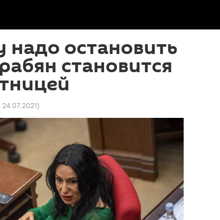
 надо остановить
грабян становится
тницей
1 24.07.2021
)