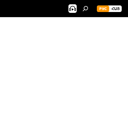
РУС
ՀԱՅ