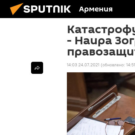
Армения
Катастрофу
- Наира Зо
правозащи
14:03 24.07.2021
(обновлено:
14:5