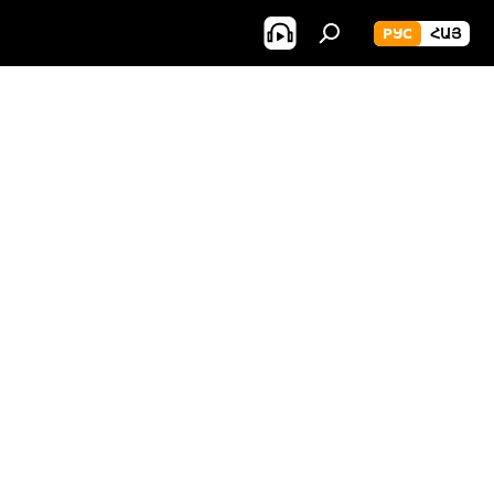
РУС
ՀԱՅ