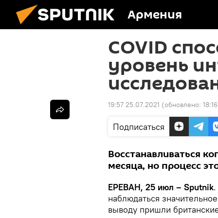
Армения
COVID спос
уровень ин
исследова
19:57 25.07.2021
(обновлено:
18:1
Подписаться
Восстанавливаться ко
месяца, но процесс эт
ЕРЕВАН, 25 июл – Sputnik
наблюдаться значительное
выводу пришли британские