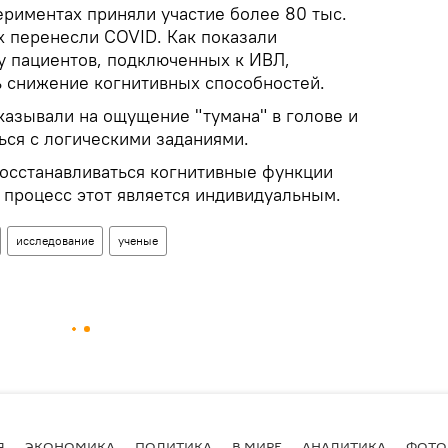
ериментах приняли участие более 80 тыс.
ых перенесли COVID. Как показали
 у пациентов, подключенных к ИВЛ,
 снижение когнитивных способностей.
азывали на ощущение "тумана" в голове и
ься с логическими заданиями.
восстанавливаться когнитивные функции
 процесс этот является индивидуальным.
исследование
ученые
Я
ЭКОНОМИКА
ПОЛИТИКА
В МИРЕ
АНАЛИТИКА
ФОТО