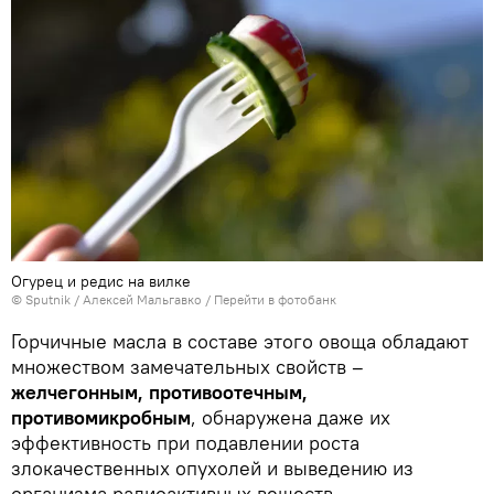
Огурец и редис на вилке
© Sputnik / Алексей Мальгавко
/
Перейти в фотобанк
Горчичные масла в составе этого овоща обладают
множеством замечательных свойств –
желчегонным, противоотечным,
противомикробным
, обнаружена даже их
эффективность при подавлении роста
злокачественных опухолей и выведению из
организма радиоактивных веществ.